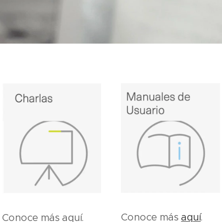
Conoce más
aq
uí
.
Conoce más aquí
.