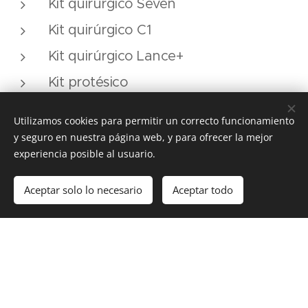
Kit quirúrgico Seven
Kit quirúrgico C1
Kit quirúrgico Lance+
Kit protésico
Kit de reposición de fresas
Utilizamos cookies para permitir un correcto funcionamiento
Kit perfilador de hueso
y seguro en nuestra página web, y para ofrecer la mejor
experiencia posible al usuario.
Kit de compresión ósea
Aceptar solo lo necesario
Aceptar todo